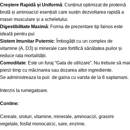
Creștere Rapidă și Uniformă
: Conținut optimizat de proteină
brută și aminoacizi esențiali care susțin dezvoltarea rapidă a
masei musculare și a scheletului.
Digestibilitate Maximă
: Forma de prezentare tip fainos este
ideală pentru pui
Sistem Imunitar Puternic
: Îmbogățit cu un complex de
vitamine (A, D3) și minerale care fortifică sănătatea puilor și
reduce rata mortalității.
Comoditate
: Este un furaj “Gata de utilizare”. Nu trebuie să mai
pierzi timp cu măcinarea sau dozarea altor ingrediente.
Se administreaza la puii de gaina cu varsta de la 6 saptamani.
Interzis la rumegatoare.
Contine:
Cereale, sroturi, vitamine, minerale, aminoacizi, grasimi
vegetale, fosfat monocalcic, sare, enzime.