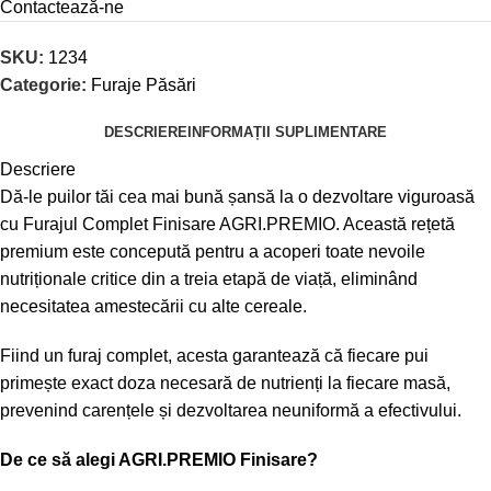
Contactează-ne
SKU:
1234
Categorie:
Furaje Păsări
DESCRIERE
INFORMAȚII SUPLIMENTARE
Descriere
Dă-le puilor tăi cea mai bună șansă la o dezvoltare viguroasă
cu Furajul Complet Finisare AGRI.PREMIO. Această rețetă
premium este concepută pentru a acoperi toate nevoile
nutriționale critice din a treia etapă de viață, eliminând
necesitatea amestecării cu alte cereale.
Fiind un furaj complet, acesta garantează că fiecare pui
primește exact doza necesară de nutrienți la fiecare masă,
prevenind carențele și dezvoltarea neuniformă a efectivului.
De ce să alegi AGRI.PREMIO Finisare?