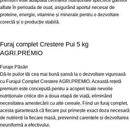
premium este adaptată cerințelor nutriționale specifice găinilor
aflate în perioada de ouat, asigurând aportul necesar de
proteine, energie, vitamine și minerale pentru o dezvoltare
corectă și o producție stabilă.
Furaj complet Crestere Pui 5 kg
AGRI.PREMIO
Furaje Păsări
Dă-le puilor tăi cea mai bună șansă la o dezvoltare viguroasă
cu Furajul Complet Crestere AGRI.PREMIO. Această rețetă
premium este concepută pentru a acoperi toate nevoile
nutriționale critice din a doua etapă de viață, eliminând
necesitatea amestecării cu alte cereale. Fiind un furaj complet,
acesta garantează că fiecare pui primește exact doza necesară
de nutrienți la fiecare masă, prevenind carențele și dezvoltarea
neuniformă a efectivului.