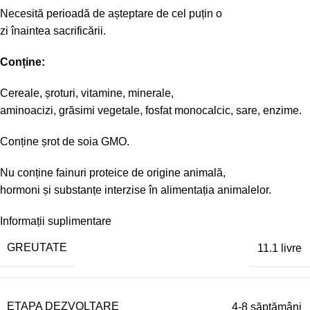
Necesită
perioad
ă
de
așteptare
de cel
puțin
o
zi
înaintea
sacrificării
.
Conține
:
Cereale,
șroturi
, vitamine, minerale,
aminoacizi,
grăsimi
vegetale, fosfat monocalcic,
sare
, enzime.
Conține
șrot
de soia GMO.
Nu
conține
fainuri
proteice de origine
animală
,
hormoni
și
substanțe
interzise
în
alimentația
animalelor.
Informații suplimentare
GREUTATE
11.1 livre
ETAPA DEZVOLTARE
4-8 săptămâni