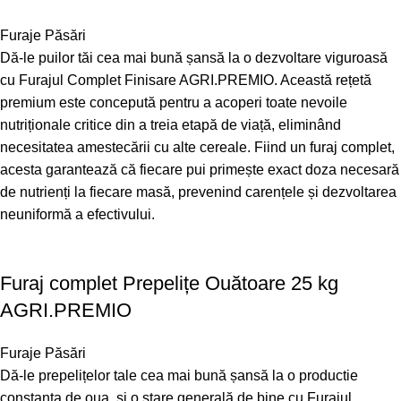
Furaje Păsări
Dă-le puilor tăi cea mai bună șansă la o dezvoltare viguroasă
cu Furajul Complet Finisare AGRI.PREMIO. Această rețetă
premium este concepută pentru a acoperi toate nevoile
nutriționale critice din a treia etapă de viață, eliminând
necesitatea amestecării cu alte cereale. Fiind un furaj complet,
acesta garantează că fiecare pui primește exact doza necesară
de nutrienți la fiecare masă, prevenind carențele și dezvoltarea
neuniformă a efectivului.
Furaj complet Prepelițe Ouătoare 25 kg
AGRI.PREMIO
Furaje Păsări
Dă-le prepelițelor tale cea mai bună șansă la o productie
constanta de oua și o stare generală de bine cu Furajul