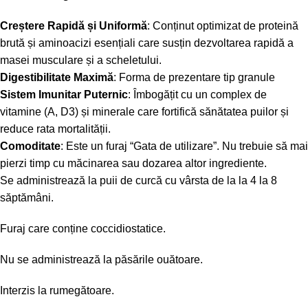
Creștere Rapidă și Uniformă
: Conținut optimizat de proteină
brută și aminoacizi esențiali care susțin dezvoltarea rapidă a
masei musculare și a scheletului.
Digestibilitate Maximă
: Forma de prezentare tip granule
Sistem Imunitar Puternic
: Îmbogățit cu un complex de
vitamine (A, D3) și minerale care fortifică sănătatea puilor și
reduce rata mortalității.
Comoditate
: Este un furaj “Gata de utilizare”. Nu trebuie să mai
pierzi timp cu măcinarea sau dozarea altor ingrediente.
Se administrează la puii de curcă cu vârsta de la la 4
la 8
săptămâni.
Furaj
care
conține
coccidiostatice.
Nu
se
administrează
la
păsările
ou
ă
toare.
Interzis
la
rumegătoare
.