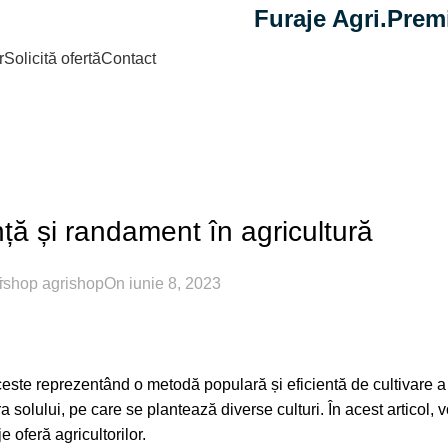
Furaje Agri.Prem
r
Solicită ofertă
Contact
Blog
Home
Amenajarea si ingrijirea gradinii
A SI INGRIJIREA GRADINII
ență și randament în agricultură
ishop agrishop
On iunie 8, 2023
ceste reprezentând o metodă populară și eficientă de cultivare a 
solului, pe care se plantează diverse culturi. În acest articol, 
e oferă agricultorilor.