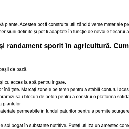
ivă plante. Acestea pot fi construite utilizând diverse materiale 
nsiuni definite și pot fi adaptate în funcție de nevoile fiecărui a
ă și randament sporit în agricultură. Cum
 pașii de bază:
 și cu acces la apă pentru irigare.
r înălțate. Marcați zonele pe teren pentru a stabili conturul aces
ărămizi sau blocuri de beton pentru a construi o platformă solidă
a plantelor.
materiale permeabile în fundul paturilor pentru a permite scurger
de sol bogat în substanțe nutritive. Puteți utiliza un amestec com