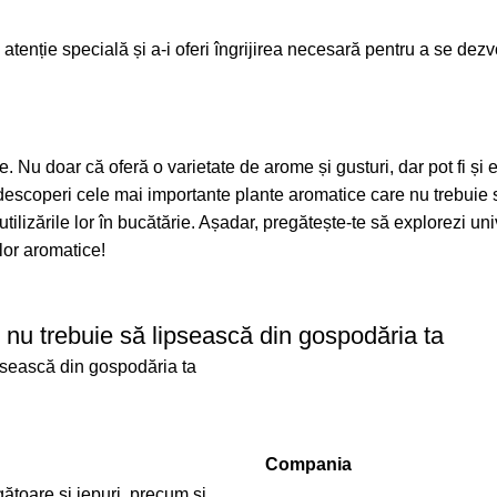
n
enție specială și a-i oferi îngrijirea necesară pentru a se dezvo
 Nu doar că oferă o varietate de arome și gusturi, dar pot fi și 
i descoperi cele mai importante plante aromatice care nu trebuie 
utilizările lor în bucătărie. Așadar, pregătește-te să explorezi un
elor aromatice!
 nu trebuie să lipsească din gospodăria ta
ipsească din gospodăria ta
Compania
ătoare și iepuri, precum și