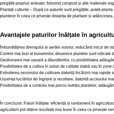
pregătiți propriul amestec folosind compost și alte materiale org
Plantați culturile – După ce paturile sunt pregătite, puteți planta
plantelor în ceea ce privește distanța de plantare și adâncimea.
Avantajele paturilor înălțate în agricult
Îmbunătățirea drenajului și aerării solului, reducând riscul de st
Control mai bun al buruienilor, deoarece plantele sunt ridicate d
Gestionarea mai ușoară a dăunătorilor, cu posibilitatea adăugări
Posibilitatea de a cultiva în soluri de calitate slabă sau în zone
Extinderea sezonului de cultivare datorită încălzirii mai rapide a 
Ușurința lucrărilor de îngrijire și recoltare, datorită accesului ma
Posibilitatea de a controla mai precis nutriția plantelor, adăugând
În concluzie: Paturi înălțate: eficiență și randament în agricultur
agricultorii pot obține rezultate mai bune în ceea ce privește ran