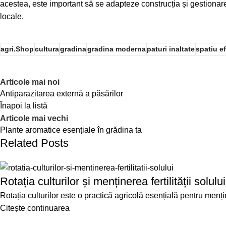
acestea, este important să se adapteze construcția și gestionarea p
locale.
agri.Shop
cultura
gradina
gradina moderna
paturi inaltate
spatiu ef
Articole mai noi
Antiparazitarea externă a păsărilor
Înapoi la listă
Articole mai vechi
Plante aromatice esențiale în grădina ta
Related Posts
Rotația culturilor și menținerea fertilității solului
Rotația culturilor este o practică agricolă esențială pentru menține
Citește continuarea