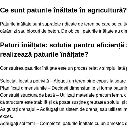
Ce sunt paturile înălțate în agricultură?
Paturile înălțate sunt suprafețe ridicate de teren pe care se cult
cărămizi sau blocuri de beton. De obicei, paturile înălțate au dime
Paturi înălțate: soluția pentru eficienț
realizează paturile înălțate?
Construirea paturilor înălțate este un proces relativ simplu. Iată
Selectați locația potrivită – Alegeți un teren bine expus la soare
Planificați dimensiunile – Decideți dimensiunile și forma paturilo
Construiți structura de bază – Utilizați materiale precum lemn, c
că structura este stabilă și că poate susține greutatea solului și 
Asigurați drenajul – Adăugați un sistem de drenaj sau utilizați 
exces.
Adăugați sol fertil – Completați paturile înălțate cu un amestec 