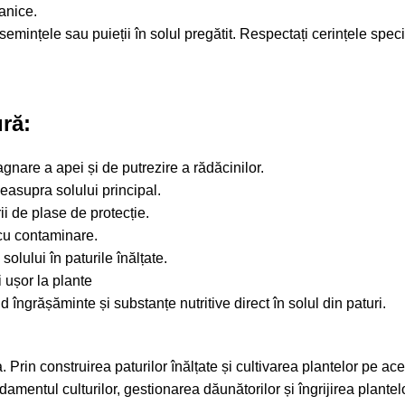
anice.
 semințele sau puieții în solul pregătit. Respectați cerințele speci
ură:
agnare a apei și de putrezire a rădăcinilor.
easupra solului principal.
i de plase de protecție.
 cu contaminare.
solului în paturile înălțate.
i ușor la plante
 îngrășăminte și substanțe nutritive direct în solul din paturi.
a. Prin construirea paturilor înălțate și cultivarea plantelor pe ac
damentul culturilor, gestionarea dăunătorilor și îngrijirea plantel