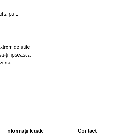
lta pu...
extrem de utile
să-ți lipsească
iversul
Informații legale
Contact