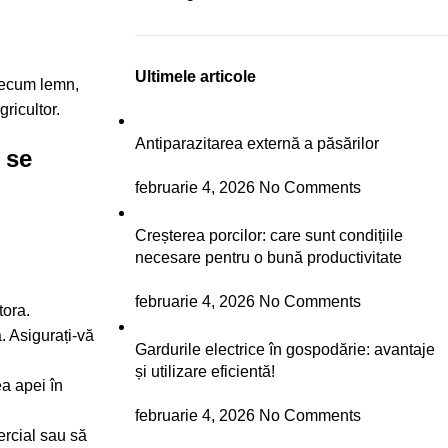
Ultimele articole
precum lemn,
gricultor.
Antiparazitarea externă a păsărilor
 se
februarie 4, 2026
No Comments
Creșterea porcilor: care sunt condițiile
necesare pentru o bună productivitate
februarie 4, 2026
No Comments
tora.
. Asigurați-vă
Gardurile electrice în gospodărie: avantaje
și utilizare eficientă!
ea apei în
februarie 4, 2026
No Comments
ercial sau să