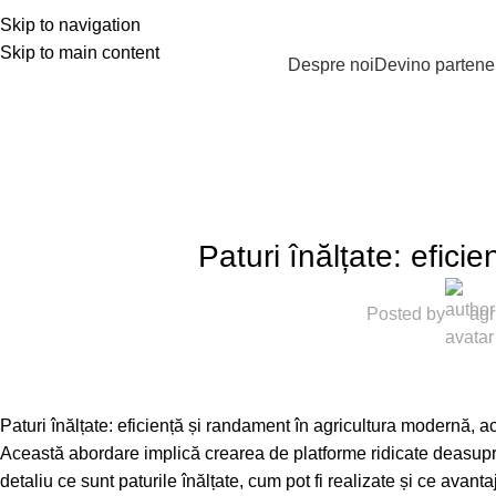
Skip to navigation
Skip to main content
PRODUSE
Despre noi
Devino partene
AMENAJARE
Paturi înălțate: efici
Posted by
agr
Paturi înălțate: eficiență și randament în agricultura modernă, a
Această abordare implică crearea de platforme ridicate deasupra 
detaliu ce sunt paturile înălțate, cum pot fi realizate și ce avantaj