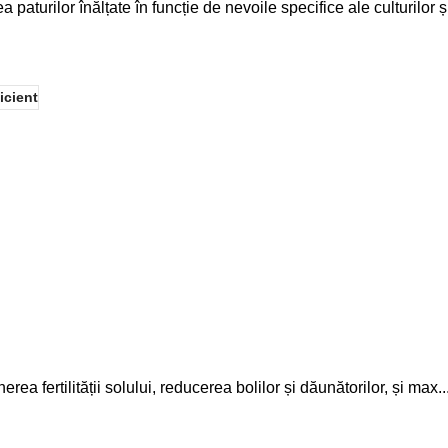
aturilor înălțate în funcție de nevoile specifice ale culturilor și
icient
rea fertilității solului, reducerea bolilor și dăunătorilor, și max..