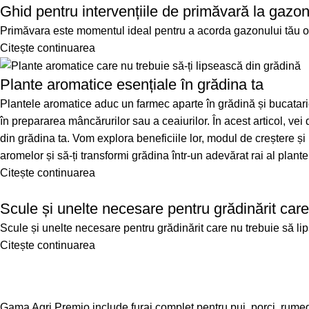
Ghid pentru intervențiile de primăvară la gazo
Primăvara este momentul ideal pentru a acorda gazonului tău o at
Citește continuarea
Plante aromatice esențiale în grădina ta
Plantele aromatice aduc un farmec aparte în grădină și bucatarie.
în prepararea mâncărurilor sau a ceaiurilor. În acest articol, ve
din grădina ta. Vom explora beneficiile lor, modul de creștere și 
aromelor și să-ți transformi grădina într-un adevărat rai al plant
Citește continuarea
Scule și unelte necesare pentru grădinărit care
Scule și unelte necesare pentru grădinărit care nu trebuie să l
Citește continuarea
Gama Agri.Premio include furaj complet pentru pui, porci, rumeg