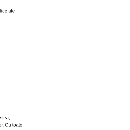
fice ale
estea,
or. Cu toate