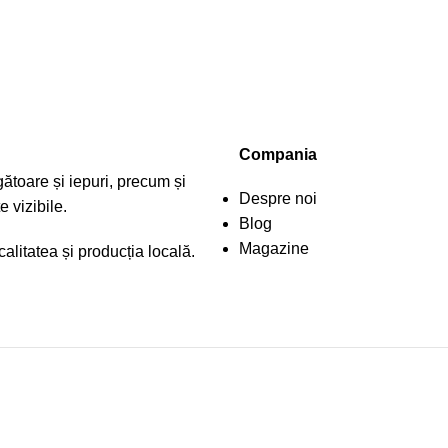
Compania
ătoare și iepuri, precum și
Despre noi
 vizibile.
Blog
Magazine
litatea și producția locală.