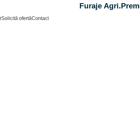
Furaje Agri.Prem
r
Solicită ofertă
Contact
Archives: agri
Home
Posts Tagged "agri.Shop"