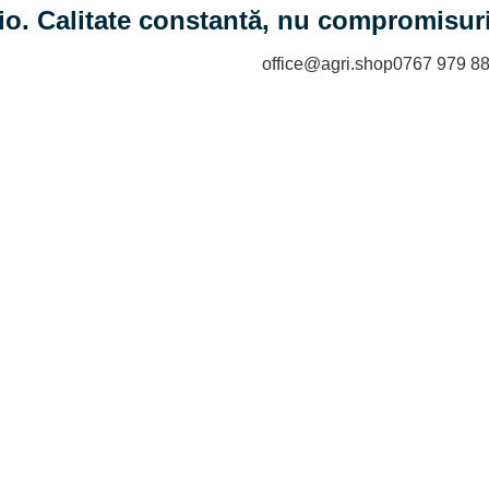
io. Calitate constantă, nu compromisuri
office@agri.shop
0767 979 8
.Shop