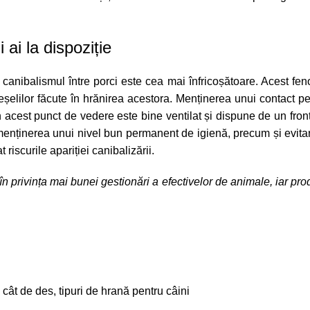
ai la dispoziție
 canibalismul între porci este cea mai înfricoșătoare. Acest f
reșelilor făcute în hrănirea acestora. Menținerea unui
contact
pe
in acest punct de vedere este bine ventilat și dispune de un fro
 menținerea unui nivel bun permanent de igienă, precum și evita
riscurile apariției canibalizării.
în privința mai bunei gestionări a efectivelor de animale, iar pr
 cât de des, tipuri de hrană pentru câini