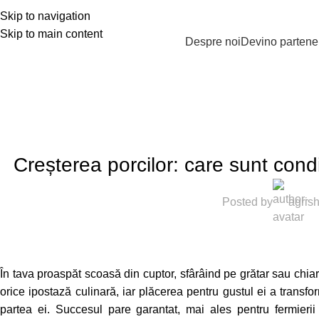
Skip to navigation
Skip to main content
PRODUSE
Despre noi
Devino partene
CRESTEREA PORCILOR
,
CREST
Creșterea porcilor: care sunt cond
Posted by
agris
În tava proaspăt scoasă din cuptor, sfârâind pe grătar sau chia
orice ipostază culinară, iar plăcerea pentru gustul ei a transfo
partea ei. Succesul pare garantat, mai ales pentru fermierii