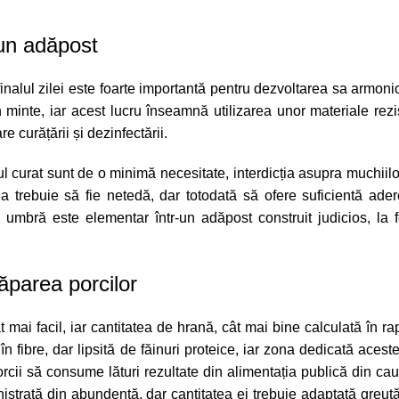
 un adăpost
finalul zilei este foarte importantă pentru dezvoltarea sa armoni
 minte, iar acest lucru înseamnă utilizarea unor materiale rezi
e curățării și dezinfectării.
 curat sunt de o minimă necesitate, interdicția asupra muchiilo
a trebuie să fie netedă, dar totodată să ofere suficientă ade
și umbră este elementar într-un adăpost construit judicios, la 
ăparea porcilor
t mai facil, iar cantitatea de hrană, cât mai bine calculată în ra
n fibre, dar lipsită de făinuri proteice, iar zona dedicată acest
cii să consume lături rezultate din alimentația publică din cau
istrată din abundență, dar cantitatea ei trebuie adaptată greutăț