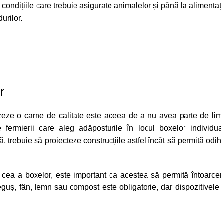
condițiile care trebuie asigurate animalelor și până la alimentaț
urilor.
r
eze o carne de calitate este aceea de a nu avea parte de limit
e fermierii care aleg adăposturile în locul boxelor individu
să, trebuie să proiecteze construcțiile astfel încât să permită od
ât cea a boxelor, este important ca acestea să permită întoarce
meguș, fân, lemn sau compost este obligatorie, dar dispozitivele