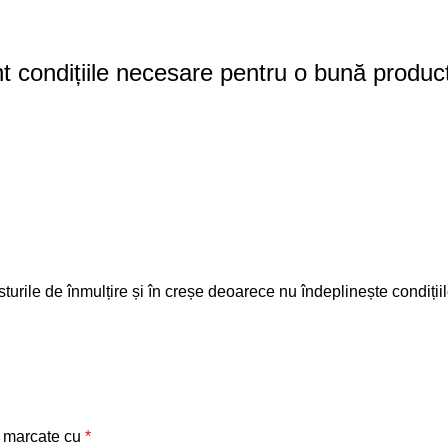
t condițiile necesare pentru o bună product
turile de înmulțire și în creșe deoarece nu îndeplinește condiții
t marcate cu
*