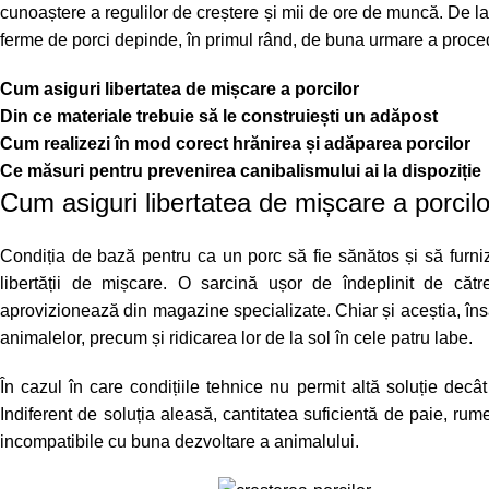
cunoaștere a regulilor de creștere și mii de ore de muncă. De la 
ferme de porci depinde, în primul rând, de buna urmare a proced
Cum asiguri libertatea de mișcare a porcilor
Din ce materiale trebuie să le construiești un adăpost
Cum realizezi în mod corect hrănirea și adăparea porcilor
Ce măsuri pentru prevenirea canibalismului ai la dispoziție
Cum asiguri libertatea de mișcare a porcilo
Condiția de bază pentru ca un porc să fie sănătos și să furniz
libertății de mișcare. O sarcină ușor de îndeplinit de cătr
aprovizionează din
magazine
specializate. Chiar și aceștia, în
animalelor, precum și ridicarea lor de la sol în cele patru labe.
În cazul în care condițiile tehnice nu permit altă soluție dec
Indiferent de soluția aleasă, cantitatea suficientă de paie, ru
incompatibile cu buna dezvoltare a animalului.