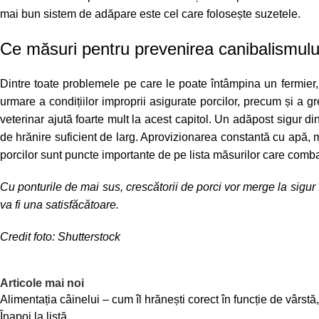
mai bun sistem de adăpare este cel care folosește suzetele.
Ce măsuri pentru prevenirea canibalismului 
Dintre toate problemele pe care le poate întâmpina un fermier,
urmare a condițiilor improprii asigurate porcilor, precum și a g
veterinar ajută foarte mult la acest capitol. Un adăpost sigur d
de hrănire suficient de larg. Aprovizionarea constantă cu apă,
porcilor sunt puncte importante de pe lista măsurilor care combat 
Cu ponturile de mai sus, crescătorii de porci vor merge la sigur 
va fi una satisfăcătoare.
Credit foto: Shutterstock
Articole mai noi
Alimentația câinelui – cum îl hrănești corect în funcție de vârstă,
Înapoi la listă