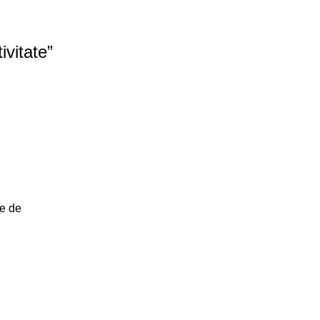
ivitate
”
le de