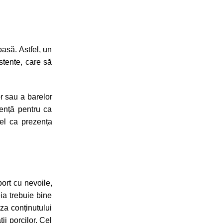
oasă. Astfel, un
stente, care să
r sau a barelor
rență pentru ca
fel ca prezența
port cu nevoile,
eia trebuie bine
za conținutului
ii porcilor. Cel