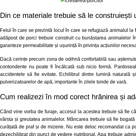
Din ce materiale trebuie să le construiești
Felul în care se prezintă locul în care se refugiază animalul la 
adăpost de porci trebuie construit cu bunăstarea animalelor în
garanteze permeabilitate și ușurință în privința acțiunilor necesar
Dacă cerințe precum zona de odihnă confortabilă sau așternutul
contondente nu poate fi încălcată sub nicio formă. Pardoseal
accidentele să fie evitate. Echilibrul dintre lumină naturală 
pulverizatoarelor de apă, importante în zilele toride de vară.
Cum realizezi în mod corect hrănirea și ad
Când vine vorba de
furaje
, accesul la acestea trebuie să fie câ
vârsta și greutatea animalelor. Mâncarea trebuie să fie bogată î
curățată de praf și de mizerie. Nu este deloc recomandat ca por
dezechilibrat din punct de vedere nutrițional. Apa trebuie admin