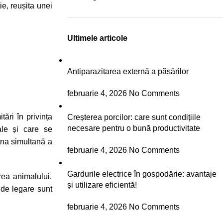
ie, reușita unei
Ultimele articole
Antiparazitarea externă a păsărilor
februarie 4, 2026
No Comments
ări în privința
Creșterea porcilor: care sunt condițiile
necesare pentru o bună productivitate
ale și care se
ihna simultană a
februarie 4, 2026
No Comments
Gardurile electrice în gospodărie: avantaje
rea animalului.
și utilizare eficientă!
 de legare sunt
februarie 4, 2026
No Comments