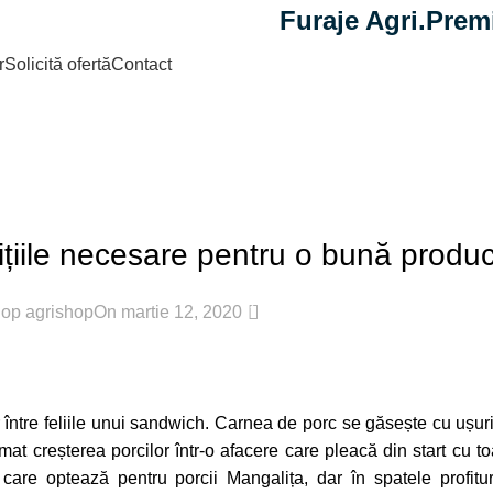
Furaje Agri.Prem
r
Solicită ofertă
Contact
Blog
Home
Cresterea porcilor
EREA SI INGRIJIREA ANIMALELOR DOMESTICE
ițiile necesare pentru o bună product
2
hop agrishop
On martie 12, 2020
r între feliile unui sandwich. Carnea de porc se găsește cu ușur
rmat creșterea porcilor într-o afacere care pleacă din start cu 
 care optează pentru porcii Mangalița, dar în spatele profitu