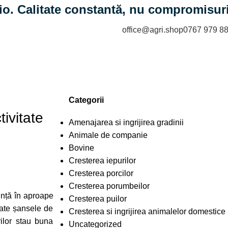
io. Calitate constantă, nu compromisuri
office@agri.shop
0767 979 8
Categorii
ivitate
Amenajarea si ingrijirea gradinii
Animale de companie
Bovine
Cresterea iepurilor
Cresterea porcilor
Cresterea porumbeilor
ință în aproape
Cresterea puilor
toate șansele de
Cresterea si ingrijirea animalelor domestice
rilor stau buna
Uncategorized