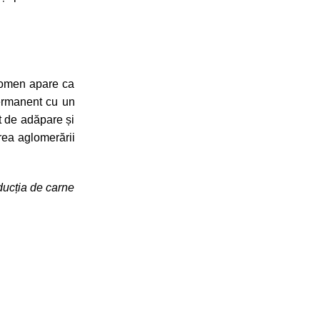
enomen apare ca
rmanent cu un
nt de adăpare și
rea aglomerării
oducția de carne