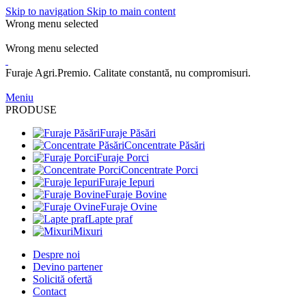
Skip to navigation
Skip to main content
Wrong menu selected
ADD ANYTHING HERE OR JUST REMOVE IT…
Wrong menu selected
Furaje Agri.Premio. Calitate constantă, nu compromisuri.
Meniu
PRODUSE
Furaje Păsări
Concentrate Păsări
Furaje Porci
Concentrate Porci
Furaje Iepuri
Furaje Bovine
Furaje Ovine
Lapte praf
Mixuri
Despre noi
Devino partener
Solicită ofertă
Contact