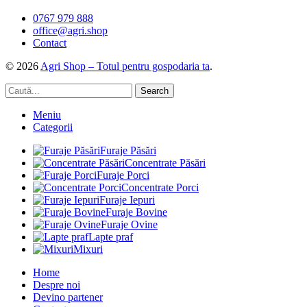
0767 979 888
office@agri.shop
Contact
© 2026
Agri Shop – Totul pentru gospodaria ta
.
Search
Meniu
Categorii
Furaje Păsări
Concentrate Păsări
Furaje Porci
Concentrate Porci
Furaje Iepuri
Furaje Bovine
Furaje Ovine
Lapte praf
Mixuri
Home
Despre noi
Devino partener