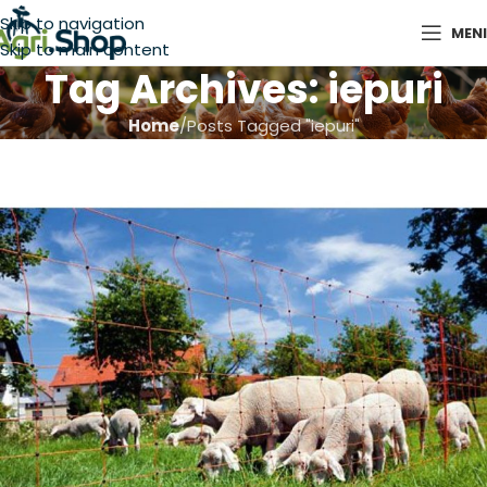
Skip to navigation
MEN
Skip to main content
Tag Archives: iepuri
Home
Posts Tagged "iepuri"