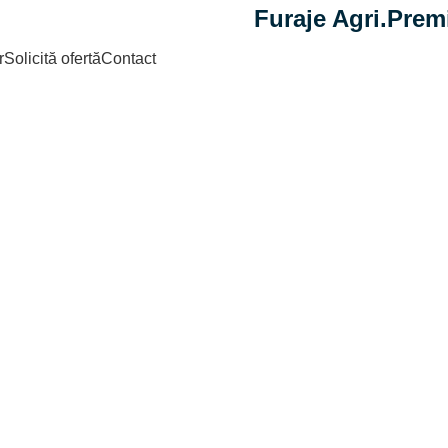
Furaje Agri.Prem
r
Solicită ofertă
Contact
g Archives: cim
Home
Posts Tagged "cimbru"