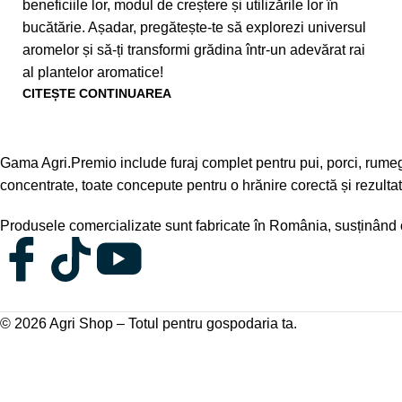
beneficiile lor, modul de creștere și utilizările lor în
bucătărie. Așadar, pregătește-te să explorezi universul
aromelor și să-ți transformi grădina într-un adevărat rai
al plantelor aromatice!
CITEȘTE CONTINUAREA
Gama Agri.Premio include furaj complet pentru pui, porci, rumeg
concentrate, toate concepute pentru o hrănire corectă și rezultate
Produsele comercializate sunt fabricate în România, susținând ca
© 2026
Agri Shop – Totul pentru gospodaria ta
.