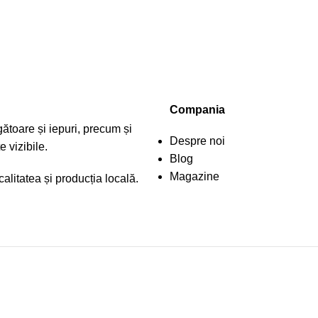
Compania
ătoare și iepuri, precum și
Despre noi
 vizibile.
Blog
Magazine
litatea și producția locală.