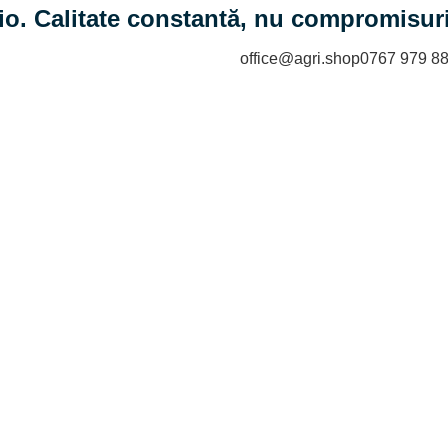
io. Calitate constantă, nu compromisuri
office@agri.shop
0767 979 8
bru